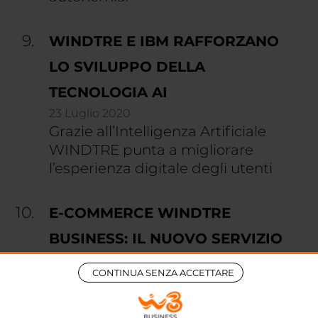
WINDTRE E IBM RAFFORZANO
LO SVILUPPO DELLA
TECNOLOGIA AI
23 Luglio 2020
Grazie all’Intelligenza Artificiale
WINDTRE punta a migliorare
l’esperienza digitale degli utenti
E-COMMERCE WINDTRE
BUSINESS: IL NUOVO SERVIZIO
DIGITAL TWIN PER LE IMPRESE
CONTINUA SENZA ACCETTARE
26 Ottobre 2020
WINDTRE BUSINESS lancia il