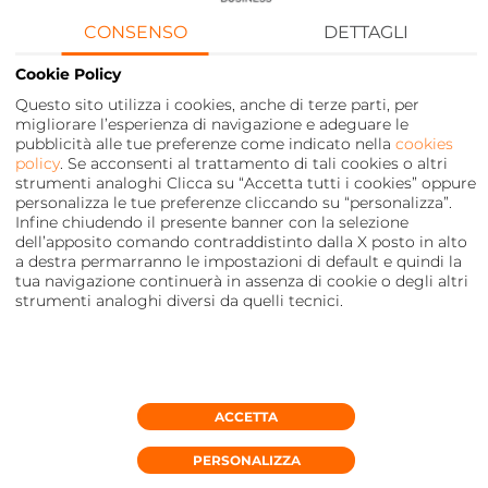
nuovo servizio E-commerce per le
Piccole e Medie Imprese.
CONSENSO
DETTAGLI
Cookie Policy
Questo sito utilizza i cookies, anche di terze parti, per
migliorare l’esperienza di navigazione e adeguare le
pubblicità alle tue preferenze come indicato nella
cookies
policy
. Se acconsenti al trattamento di tali cookies o altri
strumenti analoghi Clicca su “Accetta tutti i cookies” oppure
personalizza le tue preferenze cliccando su “personalizza”.
Infine chiudendo il presente banner con la selezione
dell’apposito comando contraddistinto dalla X posto in alto
a destra permarranno le impostazioni di default e quindi la
tua navigazione continuerà in assenza di cookie o degli altri
strumenti analoghi diversi da quelli tecnici.
Privacy
FOOTER
MENU
ACCETTA
PERSONALIZZA