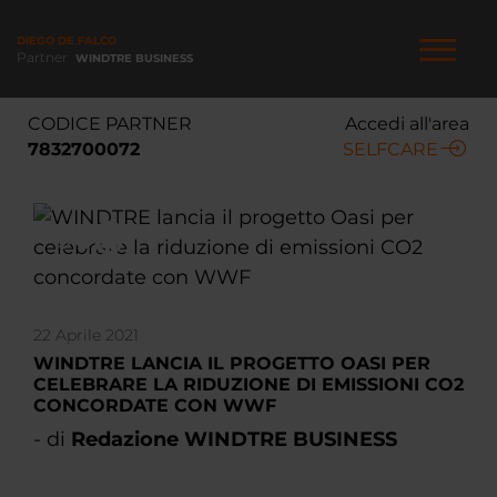
Salta
al
DIEGO DE FALCO
contenuto
Partner
WINDTRE BUSINESS
principale
NAVIGAZIONE
CODICE PARTNER
Accedi all'area
PRINCIPALE
7832700072
SELFCARE
22 Aprile 2021
WINDTRE LANCIA IL PROGETTO OASI PER
CELEBRARE LA RIDUZIONE DI EMISSIONI CO2
CONCORDATE CON WWF
- di
Redazione WINDTRE BUSINESS