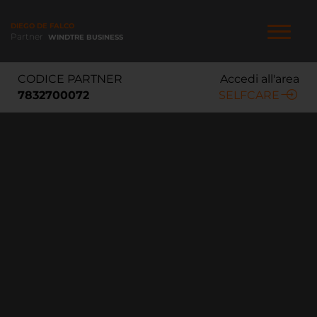
Salta
al
DIEGO DE FALCO
contenuto
Partner
WINDTRE BUSINESS
principale
NAVIGAZIONE
CODICE PARTNER
Accedi all'area
PRINCIPALE
7832700072
SELFCARE