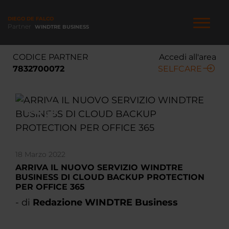
Salta
al
DIEGO DE FALCO
contenuto
Partner
WINDTRE BUSINESS
principale
NAVIGAZIONE
CODICE PARTNER
Accedi all'area
PRINCIPALE
7832700072
SELFCARE
18 Marzo 2022
ARRIVA IL NUOVO SERVIZIO WINDTRE
BUSINESS DI CLOUD BACKUP PROTECTION
PER OFFICE 365
- di
Redazione WINDTRE Business